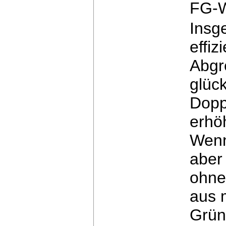
FG-W
Insge
effi
Abgr
glück
Dopp
erhö
Wenn
aber
ohne 
aus 
Grün