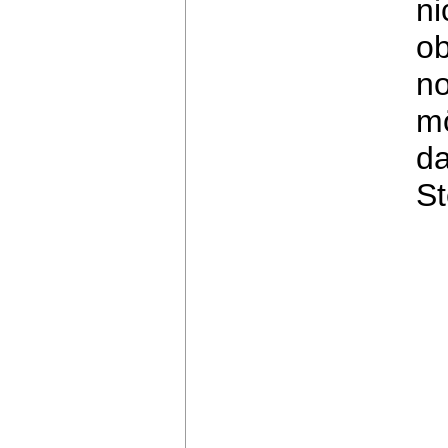
ni
o
no
mö
d
St