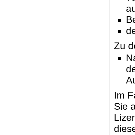
a
B
de
Zu d
N
d
A
Im F
Sie 
Lize
diese