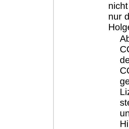
nicht
nur d
Holg
Ab
C
de
C
ge
L
st
un
H