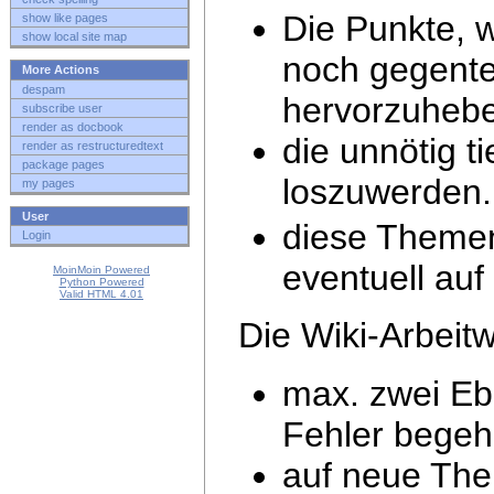
Die Punkte, w
show like pages
show local site map
noch gegente
More Actions
despam
hervorzuheb
subscribe user
render as docbook
die unnötig t
render as restructuredtext
package pages
loszuwerden.
my pages
User
diese Themen
Login
eventuell auf
MoinMoin Powered
Python Powered
Valid HTML 4.01
Die Wiki-Arbeitw
max. zwei Ebe
Fehler begeh
auf neue The