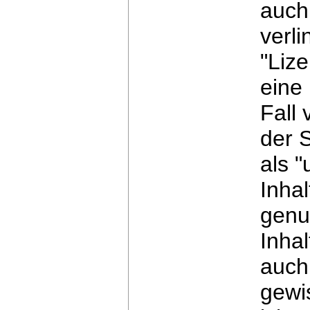
auch
verli
"Liz
eine 
Fall
der 
als 
Inha
genu
Inhal
auch 
gewi