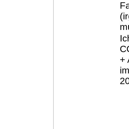
Fa
(i
m
Ic
C
+ 
im
20