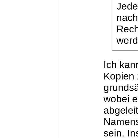
Jede
nach 
Rech
werd
Ich kan
Kopien 
grundsät
wobei e
abgelei
Namens
sein.
In