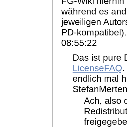
FG-Wiki hierhi
während es and
jeweiligen Autor
PD-kompatibel).
08:55:22
Das ist pure 
LicenseFAQ
endlich mal h
StefanMerten
Ach, also 
Redistribu
freigege