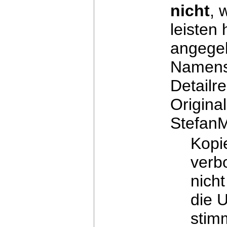
nicht
, 
leisten 
angegeb
Namen
Detailr
Original
StefanM
Kopie
verb
nich
die 
stim