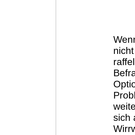
Wenn
nicht
raffe
Befr
Opti
Prob
weite
sich 
Wirr