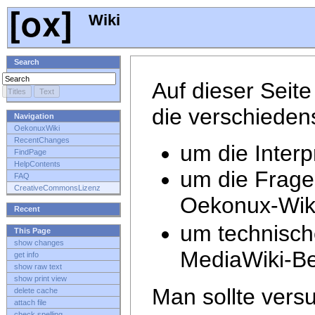
Wiki
Search
Auf dieser Seit
die verschiede
Navigation
OekonuxWiki
RecentChanges
um die Inter
FindPage
HelpContents
um die Frage
FAQ
CreativeCommonsLizenz
Oekonux-Wik
Recent
um technisch
This Page
show changes
MediaWiki-Bed
get info
show raw text
show print view
Man sollte vers
delete cache
attach file
check spelling