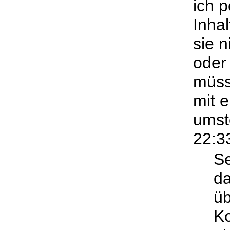
ich
p
Inhal
sie 
oder 
müss
mit 
umst
22:3
Se
da
üb
Ko