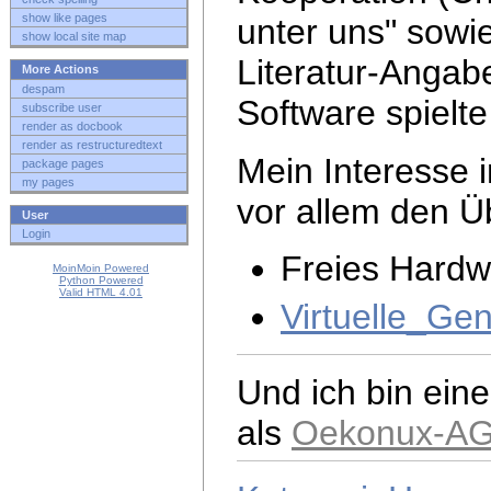
show like pages
unter uns" sowie
show local site map
Literatur-Angabe
More Actions
despam
Software spielt
subscribe user
render as docbook
render as restructuredtext
Mein Interesse 
package pages
my pages
vor allem den Ü
User
Login
Freies Hardw
MoinMoin Powered
Python Powered
Valid HTML 4.01
Virtuelle_Ge
Und ich bin ein
als
Oekonux-A