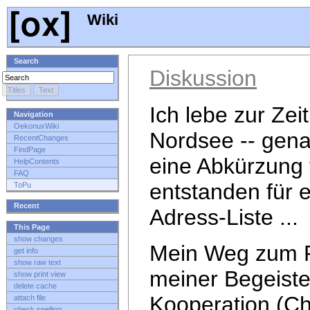
Wiki
Search
Diskussion
Ich lebe zur Zei
Navigation
OekonuxWiki
Nordsee -- gena
RecentChanges
FindPage
eine Abkürzung 
HelpContents
FAQ
entstanden für 
ToPu
Recent
Adress-Liste ...
This Page
show changes
Mein Weg zum P
get info
show raw text
meiner Begeiste
show print view
delete cache
Kooperation (Chr
attach file
check spelling