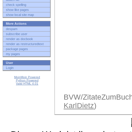
check spelling
show like pages
show local site map
More Actions
despam
subscribe user
render as docbook
render as restructuredtext
package pages
my pages
User
Login
MoinMoin Powered
Python Powered
Valid HTML 4.01
BVW/ZitateZumBuch (
KarlDietz
)