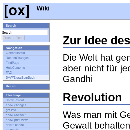
Wiki
Search
Zur Idee de
Navigation
OekonuxWiki
Die Welt hat ge
RecentChanges
FindPage
aber nicht für j
HelpContents
FAQ
Gandhi
BVW/ZitateZumBuch
Recent
Revolution
This Page
Show Parent
show changes
get info
Was man mit Ge
show raw text
show print view
Gewalt behalte
delete cache
attach file