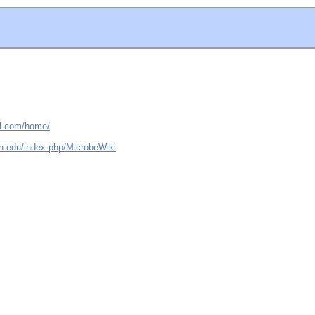
al.com/home/
on.edu/index.php/MicrobeWiki