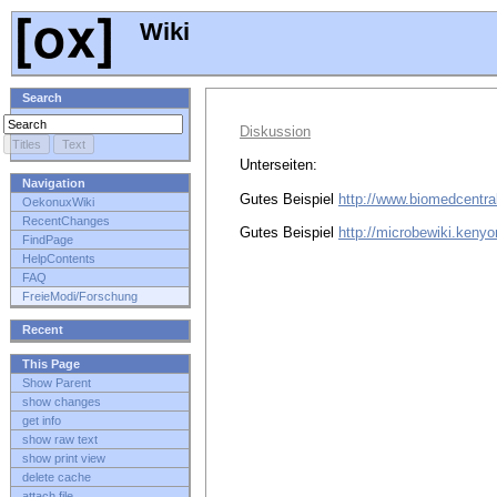
Wiki
Search
Diskussion
Unterseiten:
Navigation
Gutes Beispiel
http://www.biomedcentr
OekonuxWiki
RecentChanges
Gutes Beispiel
http://microbewiki.keny
FindPage
HelpContents
FAQ
FreieModi/Forschung
Recent
This Page
Show Parent
show changes
get info
show raw text
show print view
delete cache
attach file