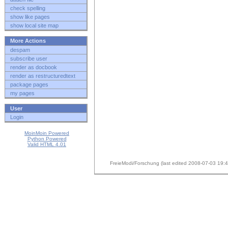
check spelling
show like pages
show local site map
More Actions
despam
subscribe user
render as docbook
render as restructuredtext
package pages
my pages
User
Login
MoinMoin Powered
Python Powered
Valid HTML 4.01
FreieModi/Forschung (last edited 2008-07-03 19: