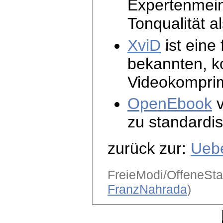
Expertenmei
Tonqualität a
XviD
ist eine 
bekannten, k
Videokomprim
OpenEbook
v
zu standardis
zurück zur:
Uebe
FreieModi/OffeneSta
FranzNahrada
)