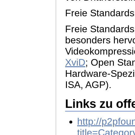
Freie Standards
Freie Standards 
besonders hervo
Videokompressi
XviD
; Open Stan
Hardware-Spezif
ISA, AGP).
Links zu of
http://p2pfou
title=Catego