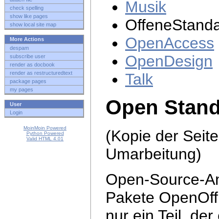
Musik
check spelling
show like pages
OffeneStand
show local site map
OpenAccess
More Actions
despam
OpenDesign
subscribe user
render as docbook
render as restructuredtext
Talk
package pages
my pages
Open Stan
User
Login
MoinMoin Powered
(Kopie der Seit
Python Powered
Valid HTML 4.01
Umarbeitung)
Open-Source-A
Pakete OpenOffi
nur ein Teil, der