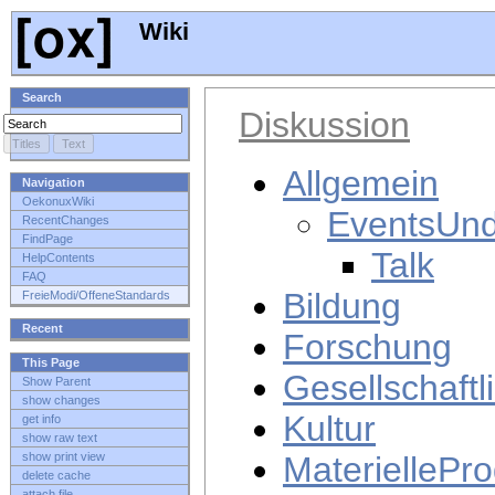
Wiki
Search
Diskussion
Allgemein
Navigation
OekonuxWiki
EventsUn
RecentChanges
FindPage
Talk
HelpContents
FAQ
Bildung
FreieModi/OffeneStandards
Recent
Forschung
This Page
Gesellschaft
Show Parent
show changes
Kultur
get info
show raw text
MateriellePro
show print view
delete cache
attach file