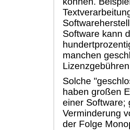
können. Beispie
Textverarbeitun
Softwareherstell
Software kann d
hundertprozenti
manchen geschl
Lizenzgebühren 
Solche "geschlo
haben großen Ei
einer Software;
Verminderung vo
der Folge Monopo