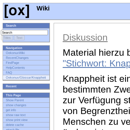
Wiki
Search
Diskussion
Navigation
Material hierzu 
OekonuxWiki
RecentChanges
"Stichwort: Knap
FindPage
HelpContents
FAQ
Knappheit ist e
Oekonux/Glossar/Knappheit
bestimmten Zw
Recent
This Page
zur Verfügung s
Show Parent
show changes
von Begrenzthei
get info
show raw text
Menschen zu ve
show print view
delete cache
attach file