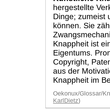
hergestellte Ve
Dinge; zumeist 
können. Sie zäh
Zwangsmechanis
Knappheit ist e
Eigentums. Prom
Copyright, Pat
aus der Motivati
Knappheit im Be
Oekonux/Glossar/Kna
KarlDietz
)