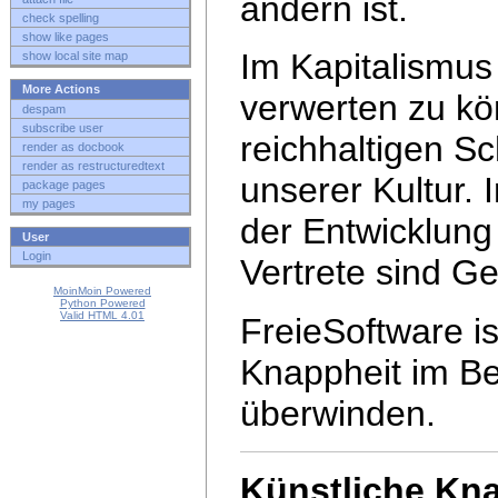
ändern ist.
check spelling
show like pages
Im Kapitalismus
show local site map
More Actions
verwerten zu k
despam
subscribe user
reichhaltigen 
render as docbook
render as restructuredtext
unserer Kultur. 
package pages
my pages
der Entwicklun
User
Login
Vertrete sind G
MoinMoin Powered
Python Powered
Valid HTML 4.01
FreieSoftware is
Knappheit im B
überwinden.
Künstliche Kn