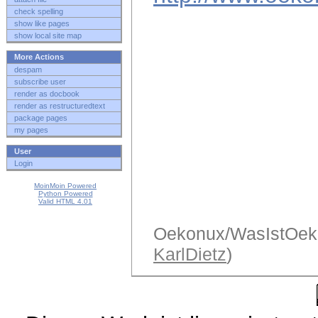
check spelling
show like pages
show local site map
More Actions
despam
subscribe user
render as docbook
render as restructuredtext
package pages
my pages
User
Login
MoinMoin Powered
Python Powered
Valid HTML 4.01
Oekonux/WasIstOekon
KarlDietz
)