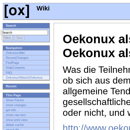
Wiki
Search
Oekonux al
Oekonux a
Navigation
OekonuxWiki
RecentChanges
FindPage
Was die Teilneh
HelpContents
FAQ
ob sich aus de
Oekonux/WasIstOekonux
Recent
allgemeine Tend
This Page
gesellschaftlich
Show Parent
show changes
oder nicht, und 
get info
show raw text
show print view
http://www.oeko
delete cache
attach file