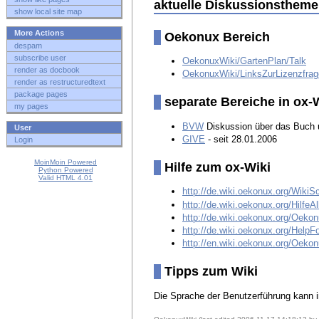
aktuelle Diskussionstheme
show local site map
More Actions
Oekonux Bereich
despam
subscribe user
OekonuxWiki/GartenPlan/Talk
render as docbook
OekonuxWiki/LinksZurLizenzfrag
render as restructuredtext
package pages
separate Bereiche in ox-
my pages
BVW
Diskussion über das Buch u
User
GIVE
- seit 28.01.2006
Login
MoinMoin Powered
Hilfe zum ox-Wiki
Python Powered
Valid HTML 4.01
http://de.wiki.oekonux.org/WikiS
http://de.wiki.oekonux.org/Hilf
http://de.wiki.oekonux.org/Oek
http://de.wiki.oekonux.org/HelpF
http://en.wiki.oekonux.org/Oek
Tipps zum Wiki
Die Sprache der Benutzerführung kann i