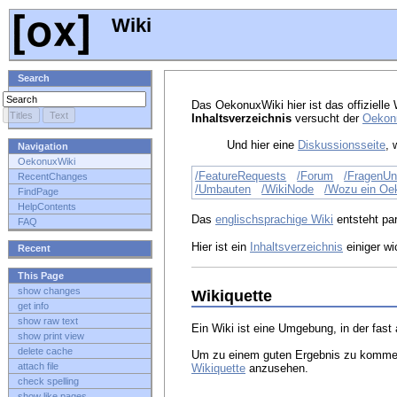
Wiki
Search
Das OekonuxWiki hier ist das offizielle
Inhaltsverzeichnis
versucht der
Oekon
Und hier eine
Diskussionsseite
, 
Navigation
OekonuxWiki
/FeatureRequests
/Forum
/FragenUn
RecentChanges
/Umbauten
/WikiNode
/Wozu ein Oe
FindPage
HelpContents
Das
englischsprachige Wiki
entsteht par
FAQ
Hier ist ein
Inhaltsverzeichnis
einiger wi
Recent
This Page
show changes
Wikiquette
get info
show raw text
Ein Wiki ist eine Umgebung, in der fast 
show print view
delete cache
Um zu einem guten Ergebnis zu kommen, 
attach file
Wikiquette
anzusehen.
check spelling
show like pages