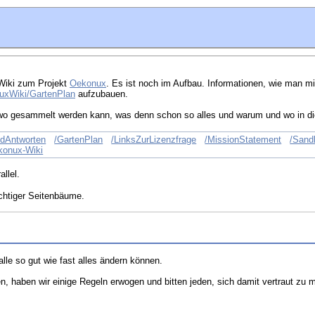
 Wiki zum Projekt
Oekonux
. Es ist noch im Aufbau. Informationen, wie man mi
uxWiki/GartenPlan
aufzubauen.
wo gesammelt werden kann, was denn schon so alles und warum und wo in di
dAntworten
/GartenPlan
/LinksZurLizenzfrage
/MissionStatement
/Sand
konux-Wiki
allel.
chtiger Seitenbäume.
alle so gut wie fast alles ändern können.
haben wir einige Regeln erwogen und bitten jeden, sich damit vertraut zu ma