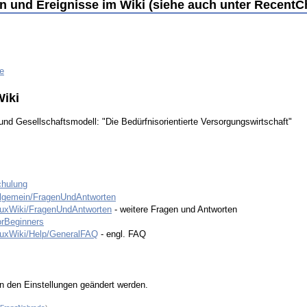
n und Ereignisse im Wiki (siehe auch unter Recent
e
Wiki
nd Gesellschaftsmodell: "Die Bedürfnisorientierte Versorgungswirtschaft"
chulung
eAllgemein/FragenUndAntworten
onuxWiki/FragenUndAntworten
- weitere Fragen und Antworten
orBeginners
onuxWiki/Help/GeneralFAQ
- engl. FAQ
n den Einstellungen geändert werden.