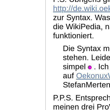
http://de.wiki.o
zur Syntax. Was
die WikiPedia, na
funktioniert.
Die Syntax mü
stehen. Leide
simpel
. Ich
auf
OekonuxW
StefanMerten
P.P.S. Entsprech
meinen drei Pro