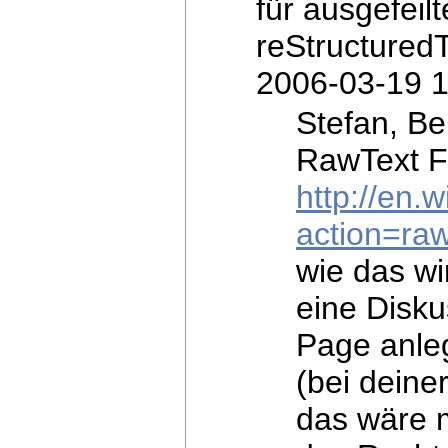
für ausgefeil
reStructured
2006-03-19 1
Stefan, Be
RawText F
http://en
action=ra
wie das wir
eine Disku
Page anleg
(bei dein
das wäre mö