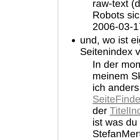
raw-text (d
Robots sic
2006-03-1
und, wo ist e
Seitenindex v
In der mom
meinem Sk
ich anders
SeiteFind
der
TitelI
ist was du
StefanMe