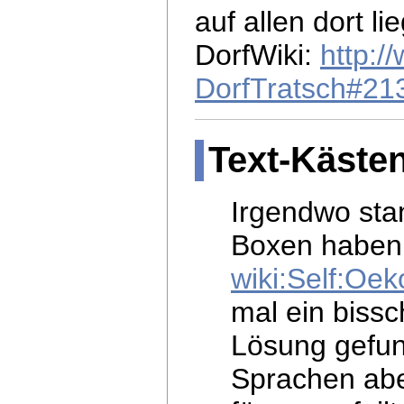
auf allen dort l
DorfWiki:
http:/
DorfTratsch#21
Text-Käste
Irgendwo stan
Boxen haben 
wiki:Self:Oe
mal ein
bissc
Lösung gefun
Sprachen abe