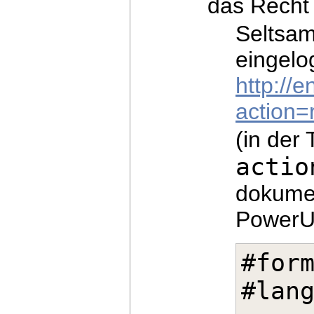
das Recht 
Seltsam
eingelo
http://
action=
(in der
actio
dokumen
PowerUs