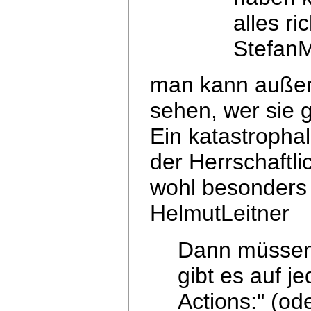
alles r
StefanM
man kann außerd
sehen, wer sie g
Ein katastropha
der Herrschaftl
wohl besonders 
HelmutLeitner
Dann müssen 
gibt es auf j
Actions:" (od