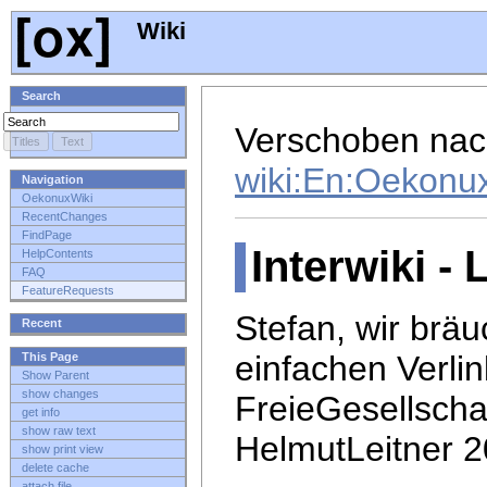
Wiki
Search
Verschoben na
wiki:En:Oekonu
Navigation
OekonuxWiki
RecentChanges
FindPage
Interwiki -
HelpContents
FAQ
FeatureRequests
Stefan, wir bräu
Recent
einfachen Verlin
This Page
Show Parent
show changes
FreieGesellschaf
get info
show raw text
HelmutLeitner 
show print view
delete cache
attach file