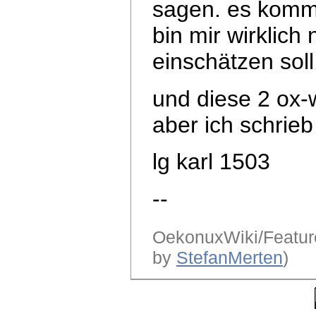
sagen. es komm
bin mir wirklich 
einschätzen sol
und diese 2 ox-
aber ich schrieb
lg karl 1503
--
OekonuxWiki/Feature
by
StefanMerten
)