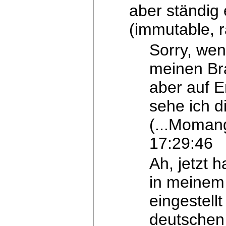
aber ständig 
(immutable, r
Sorry, wen
meinen Br
aber auf E
sehe ich d
(...Momang
17:29:46
Ah, jetzt 
in meine
eingestell
deutschen 