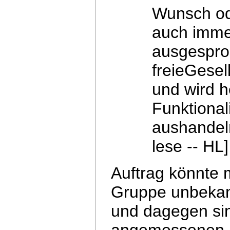
Wunsch od
auch immer
ausgesproc
freieGesel
und wird h
Funktional
aushandel
lese -- HL]
Auftrag könnte 
Gruppe unbekan
und dagegen sind