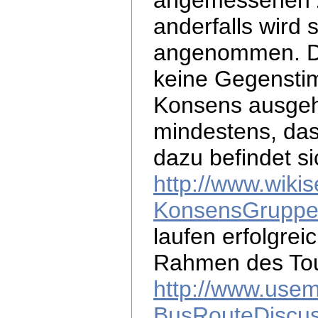
angemessenen Ze
anderfalls wir
angenommen. D.
keine Gegensti
Konsens ausgehe
mindestens, das
dazu befindet si
http://www.wikis
KonsensGrupp
laufen erfolgreic
Rahmen des Tou
http://www.usem
BusRouteDiscus