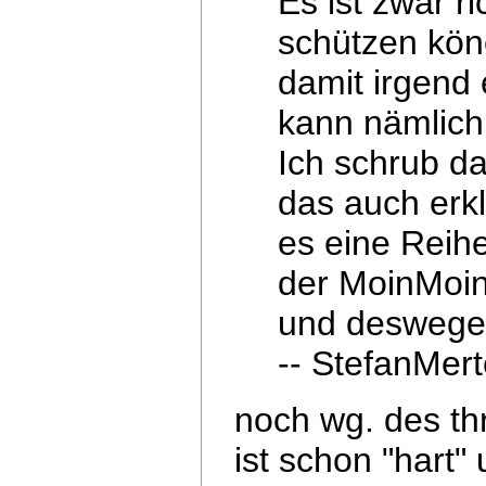
Es ist zwar r
schützen kön
damit irgend 
kann nämlich 
Ich schrub d
das auch erkl
es eine Reihe
der
MoinMoin-
und deswege
-- StefanMer
noch wg. des th
ist schon "hart"