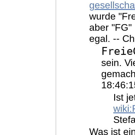
gesellschaf
wurde "Fre
aber "FG" 
egal. -- C
Freie
sein. Vi
gemacht
18:46:1
Ist je
wiki
Stef
Was ist ein