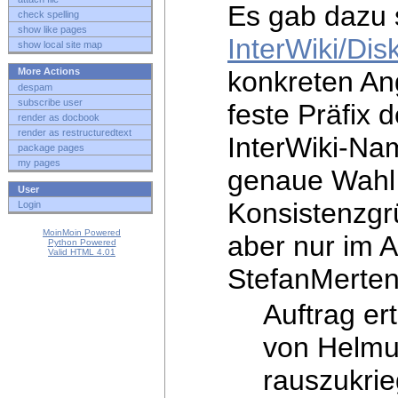
Es gab dazu 
check spelling
show like pages
InterWiki/Dis
show local site map
konkreten An
More Actions
despam
subscribe user
feste Präfix 
render as docbook
render as restructuredtext
InterWiki-Na
package pages
my pages
genaue Wahl 
User
Konsistenzg
Login
MoinMoin Powered
aber nur im 
Python Powered
Valid HTML 4.01
StefanMerten
Auftrag er
von Helmut
rauszukri