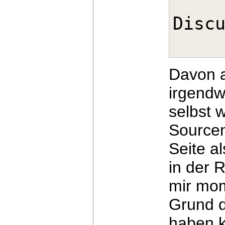
Davon a
irgend
selbst w
Source
Seite a
in der 
mir mo
Grund d
haben k