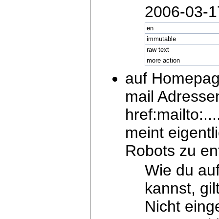
2006-03-1
en
immutable
raw text
more action
auf Homepag
mail Adressen
href:mailto:.
meint eigentl
Robots zu e
Wie du au
kannst, gi
Nicht eing