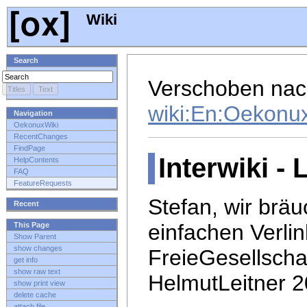
Wiki
Search
Verschoben na
wiki:En:Oekonu
Navigation
OekonuxWiki
RecentChanges
FindPage
Interwiki -
HelpContents
FAQ
FeatureRequests
Stefan, wir bräu
Recent
einfachen Verlin
This Page
Show Parent
show changes
FreieGesellschaf
get info
show raw text
HelmutLeitner 
show print view
delete cache
attach file