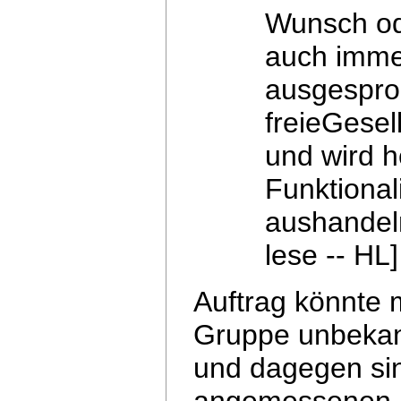
Wunsch od
auch immer
ausgesproc
freieGesel
und wird h
Funktional
aushandel
lese -- HL]
Auftrag könnte 
Gruppe unbekan
und dagegen sind