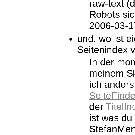
raw-text (d
Robots sic
2006-03-1
und, wo ist e
Seitenindex v
In der mom
meinem Sk
ich anders
SeiteFind
der
TitelI
ist was du
StefanMe