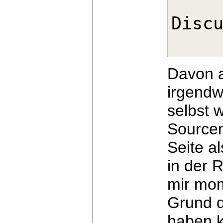
Davon a
irgend
selbst w
Source
Seite a
in der 
mir mo
Grund d
haben k