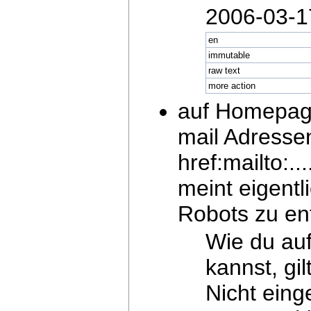
2006-03-1
en
immutable
raw text
more action
auf Homepag
mail Adressen
href:mailto:.
meint eigentl
Robots zu e
Wie du au
kannst, gi
Nicht eing