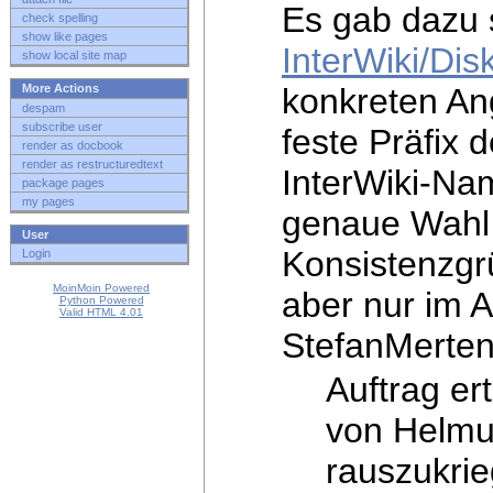
Es gab dazu 
check spelling
show like pages
InterWiki/Dis
show local site map
konkreten An
More Actions
despam
subscribe user
feste Präfix 
render as docbook
render as restructuredtext
InterWiki-Na
package pages
my pages
genaue Wahl 
User
Konsistenzg
Login
MoinMoin Powered
aber nur im 
Python Powered
Valid HTML 4.01
StefanMerten
Auftrag er
von Helmut
rauszukri