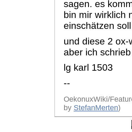
sagen. es komm
bin mir wirklich 
einschätzen sol
und diese 2 ox-
aber ich schrieb
lg karl 1503
--
OekonuxWiki/Feature
by
StefanMerten
)