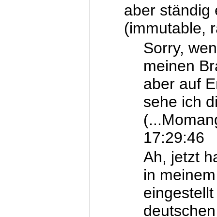
aber ständig 
(immutable, r
Sorry, wen
meinen Br
aber auf E
sehe ich d
(...Momang
17:29:46
Ah, jetzt 
in meine
eingestell
deutschen 