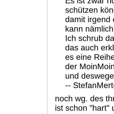
Es ist zwar r
schützen kön
damit irgend 
kann nämlich 
Ich schrub d
das auch erkl
es eine Reihe
der
MoinMoin-
und deswege
-- StefanMer
noch wg. des th
ist schon "hart"