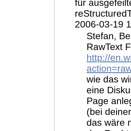
für ausgefeil
reStructured
2006-03-19 1
Stefan, Be
RawText F
http://en
action=ra
wie das wir
eine Disku
Page anleg
(bei dein
das wäre mö