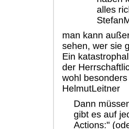
alles r
StefanM
man kann außerd
sehen, wer sie g
Ein katastropha
der Herrschaftl
wohl besonders 
HelmutLeitner
Dann müssen 
gibt es auf j
Actions:" (od