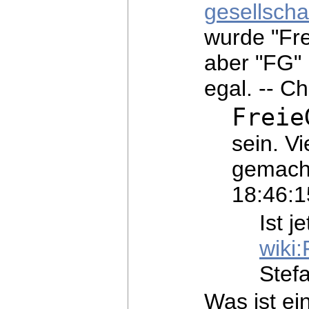
gesellschaf
wurde "Fre
aber "FG" 
egal. -- C
Freie
sein. Vi
gemacht
18:46:1
Ist je
wiki
Stef
Was ist ein