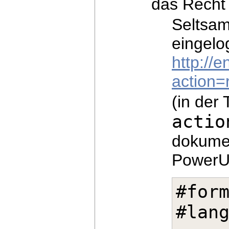
das Recht 
Seltsam
eingelo
http://
action=
(in der
actio
dokumen
PowerUs