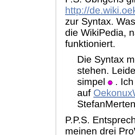
http://de.wiki.o
zur Syntax. Was
die WikiPedia, na
funktioniert.
Die Syntax mü
stehen. Leide
simpel
. Ich
auf
OekonuxW
StefanMerten
P.P.S. Entsprech
meinen drei Pro