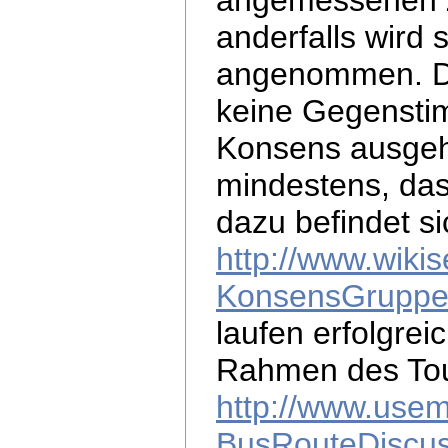
angemessenen Ze
anderfalls wir
angenommen. D.
keine Gegensti
Konsens ausgehe
mindestens, das
dazu befindet si
http://www.wikis
KonsensGrupp
laufen erfolgreic
Rahmen des Tou
http://www.usem
BusRouteDiscus