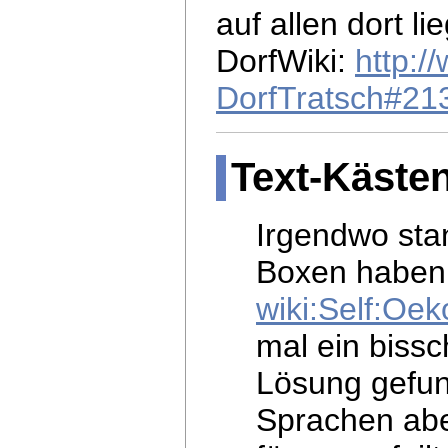
auf allen dort l
DorfWiki:
http:/
DorfTratsch#21
Text-Käste
Irgendwo stan
Boxen haben 
wiki:Self:Oe
mal ein
bissc
Lösung gefun
Sprachen abe