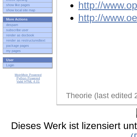
http://www.o
show like pages
show local site map
http://www.oe
More Actions
despam
subscribe user
render as docbook
render as restructuredtext
package pages
my pages
User
Login
MoinMoin Powered
Python Powered
Valid HTML 4.01
Theorie (last edited
Dieses Werk ist lizensiert un
(