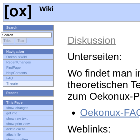
Wiki
Search
Diskussion
Navigation
Unterseiten:
OekonuxWiki
RecentChanges
FindPage
Wo findet man i
HelpContents
FAQ
theoretischen T
Theorie
zum Oekonux-Pr
Recent
This Page
show changes
Oekonux-FA
get info
show raw text
show print view
Weblinks:
delete cache
attach file
check spelling