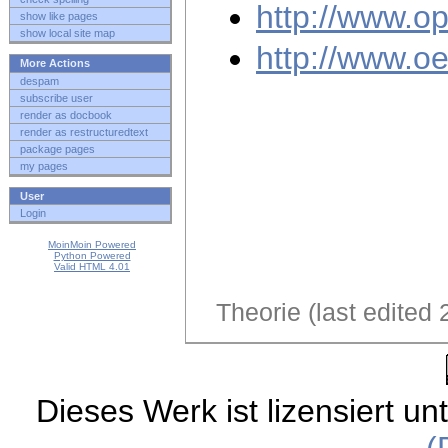
http://www.o
show like pages
show local site map
http://www.oe
More Actions
despam
subscribe user
render as docbook
render as restructuredtext
package pages
my pages
User
Login
MoinMoin Powered
Python Powered
Valid HTML 4.01
Theorie (last edited
Dieses Werk ist lizensiert un
(