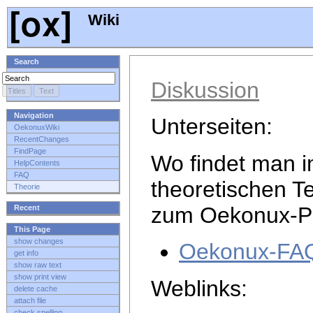
Wiki
Search
Diskussion
Navigation
Unterseiten:
OekonuxWiki
RecentChanges
FindPage
Wo findet man i
HelpContents
FAQ
theoretischen T
Theorie
zum Oekonux-Pr
Recent
This Page
show changes
Oekonux-FA
get info
show raw text
show print view
Weblinks:
delete cache
attach file
check spelling