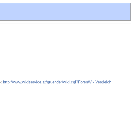
e:
http://www.wikiservice.at/gruender/wiki.cgi?ForenWikiVergleich