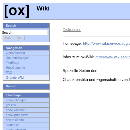
Wiki
Search
Diskussion
Homepage:
http://www.wikiservice.at/gr
Navigation
OekonuxWiki
Infos zum ox-Wiki:
http://www.wikiserv
RecentChanges
FindPage
HelpContents
Spezielle Seiten dort:
FAQ
GründerWiki
Charakteristika und Eigenschaften von D
Recent
This Page
show changes
get info
show raw text
show print view
delete cache
attach file
check spelling