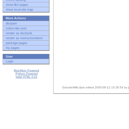
show like pages
show local site map
More Actions
despam
subscribe user
render as docbook
render as restructuredtext
package pages
my pages
User
Login
MoinMoin Powered
Python Powered
Valid HTML 4.01
GründerWiki (last edited 2005-08-12 15:26:54 by