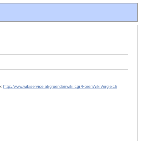
e:
http://www.wikiservice.at/gruender/wiki.cgi?ForenWikiVergleich