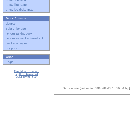
show like pages
show local site map
More Actions
despam
subscribe user
render as docbook
render as restructuredtext
package pages
my pages
User
Login
MoinMoin Powered
Python Powered
Valid HTML 4.01
GründerWiki (last edited 2005-08-12 15:26:54 by