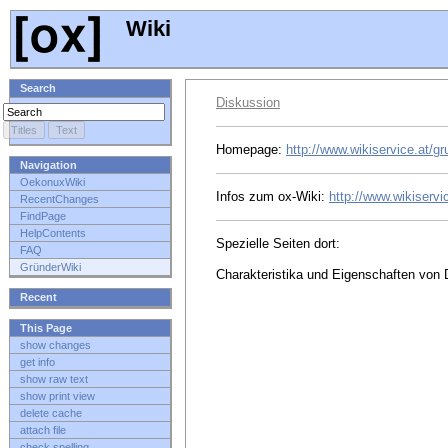
Wiki
Search
Diskussion
Homepage:
http://www.wikiservice.at/gr
Navigation
OekonuxWiki
Infos zum ox-Wiki:
http://www.wikiserv
RecentChanges
FindPage
HelpContents
Spezielle Seiten dort:
FAQ
GründerWiki
Charakteristika und Eigenschaften von D
Recent
This Page
show changes
get info
show raw text
show print view
delete cache
attach file
check spelling