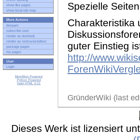
Spezielle Seiten
show like pages
show local site map
Charakteristika
More Actions
despam
subscribe user
Diskussionsfore
render as docbook
render as restructuredtext
guter Einstieg is
package pages
my pages
http://www.wikis
User
ForenWikiVergle
Login
MoinMoin Powered
Python Powered
Valid HTML 4.01
GründerWiki (last e
Dieses Werk ist lizensiert un
(