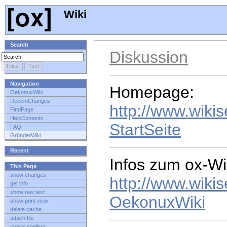
Wiki
Search
Diskussion
Navigation
Homepage:
OekonuxWiki
RecentChanges
http://www.wikis
FindPage
HelpContents
StartSeite
FAQ
GründerWiki
Recent
Infos zum ox-Wi
This Page
show changes
http://www.wikis
get info
show raw text
OekonuxWiki
show print view
delete cache
attach file
check spelling