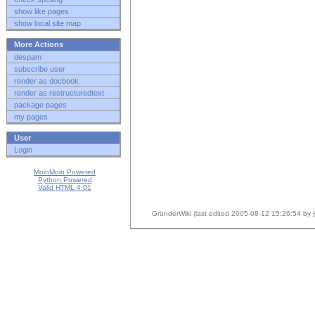
show like pages
show local site map
More Actions
despam
subscribe user
render as docbook
render as restructuredtext
package pages
my pages
User
Login
MoinMoin Powered
Python Powered
Valid HTML 4.01
GründerWiki (last edited 2005-08-12 15:26:54 by