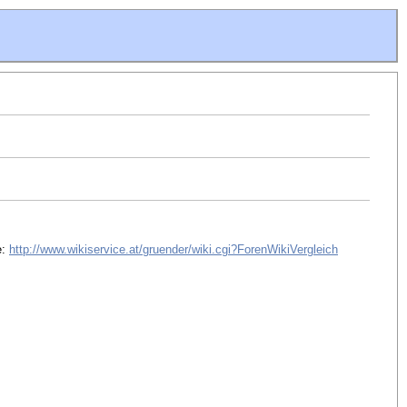
e:
http://www.wikiservice.at/gruender/wiki.cgi?ForenWikiVergleich