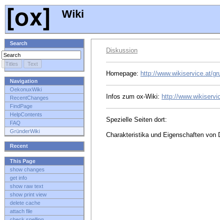
Wiki
Search
Diskussion
Homepage:
http://www.wikiservice.at/gr
Navigation
OekonuxWiki
Infos zum ox-Wiki:
http://www.wikiserv
RecentChanges
FindPage
HelpContents
Spezielle Seiten dort:
FAQ
GründerWiki
Charakteristika und Eigenschaften von D
Recent
This Page
show changes
get info
show raw text
show print view
delete cache
attach file
check spelling