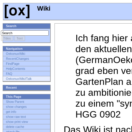
Wiki
Search
Ich fang hier
den aktuelle
Navigation
OekonuxWiki
(GermanOekon
RecentChanges
FindPage
grad eben ve
HelpContents
FAQ
GartenPlan a
OekonuxWiki/Talk
Recent
zu ambitionie
This Page
zu einem "syn
Show Parent
show changes
HGG 0902
get info
show raw text
show print view
Das Wiki ist na
delete cache
attach file