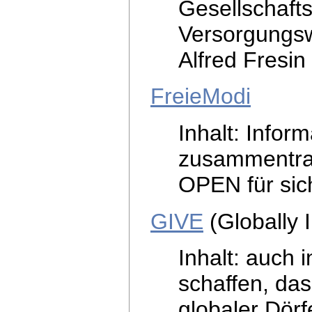
Gesellschafts
Versorgungsw
Alfred Fresin
FreieModi
Inhalt: Infor
zusammentrag
OPEN für sic
GIVE
(Globally 
Inhalt: auch 
schaffen, das
globaler Dörf