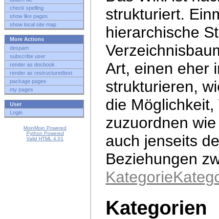
check spelling
strukturiert. Ei
show like pages
show local site map
hierarchische S
More Actions
Verzeichnisbaum
despam
subscribe user
Art, einen eher 
render as docbook
render as restructuredtext
strukturieren, w
package pages
my pages
die Möglichkeit
User
Login
zuzuordnen wie
MoinMoin Powered
Python Powered
auch jenseits d
Valid HTML 4.01
Beziehungen zwi
KategorieKatego
Kategorien