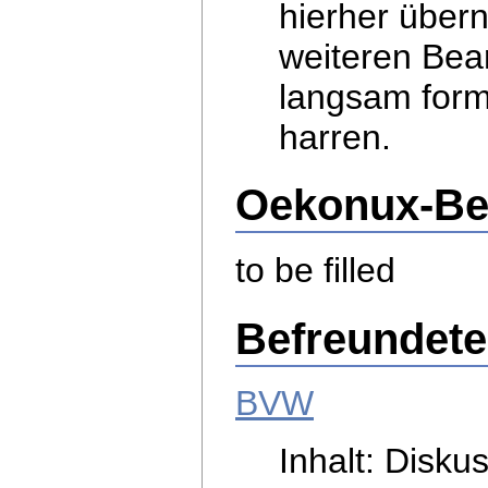
hierher übe
weiteren Bear
langsam form
harren.
Oekonux-Be
to be filled
Befreundete
BVW
Inhalt: Disku