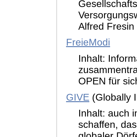
Gesellschafts
Versorgungsw
Alfred Fresin
FreieModi
Inhalt: Infor
zusammentrag
OPEN für sic
GIVE
(Globally 
Inhalt: auch 
schaffen, das
globaler Dörf