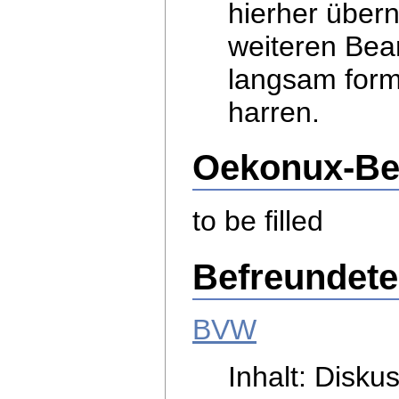
hierher übe
weiteren Bear
langsam form
harren.
Oekonux-Be
to be filled
Befreundete
BVW
Inhalt: Disku