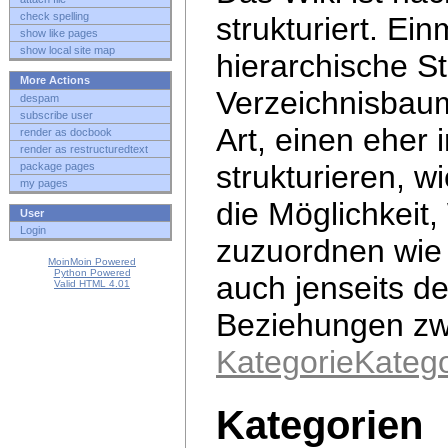
check spelling
strukturiert. Ei
show like pages
show local site map
hierarchische S
More Actions
Verzeichnisbaum
despam
subscribe user
Art, einen eher 
render as docbook
render as restructuredtext
strukturieren, w
package pages
my pages
die Möglichkeit
User
Login
zuzuordnen wie
MoinMoin Powered
Python Powered
auch jenseits d
Valid HTML 4.01
Beziehungen zwi
KategorieKatego
Kategorien