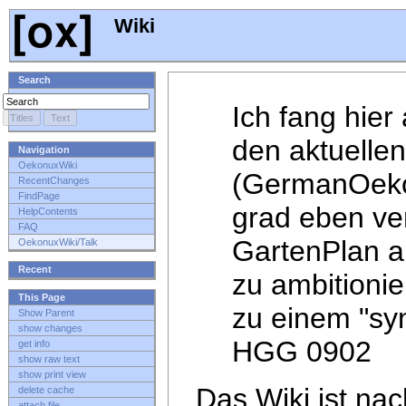
Wiki
Search
Ich fang hier
den aktuelle
Navigation
OekonuxWiki
(GermanOekon
RecentChanges
FindPage
grad eben ve
HelpContents
FAQ
GartenPlan a
OekonuxWiki/Talk
Recent
zu ambitionie
This Page
zu einem "syn
Show Parent
show changes
HGG 0902
get info
show raw text
show print view
Das Wiki ist na
delete cache
attach file