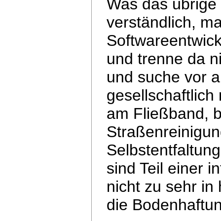
Was das übrige b
verständlich, ma
Softwareentwick
und trenne da n
und suche vor a
gesellschaftlich
am Fließband,
b
Straßenreinigung
Selbstentfaltun
sind Teil einer in
nicht zu sehr i
die Bodenhaftung