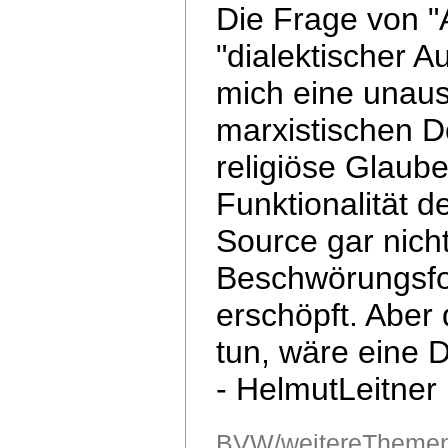
Die Frage von "
"dialektischer A
mich eine unaus
marxistischen De
religiöse
Glaube
Funktionalität 
Source
gar nich
Beschwörungsfo
erschöpft.
Aber 
tun, wäre eine 
- HelmutLeitner
BVW/weitereThemen/D