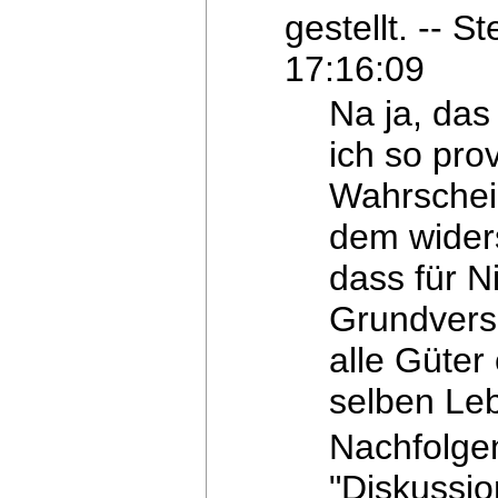
gestellt. -- 
17:16:09
Na ja, das
ich so prov
Wahrschei
dem widers
dass für N
Grundverso
alle Güter
selben
Leb
Nachfolge
"Diskussio