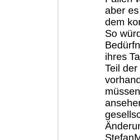
aber
es
dem ko
So würd
Bedürfn
ihres T
Teil de
vorhan
müssen
ansehen
gesellsc
Änderu
StefanM