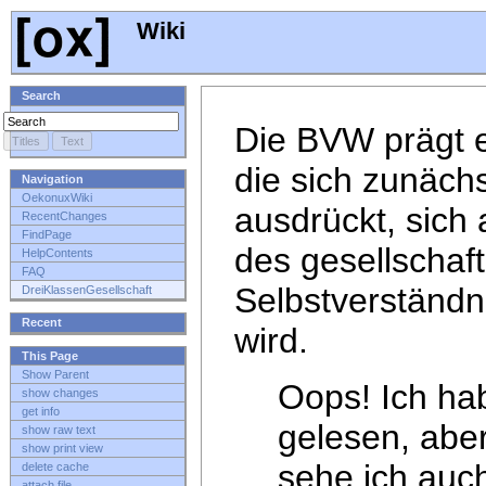
Wiki
Search
Die BVW prägt e
die sich zunäch
Navigation
OekonuxWiki
ausdrückt, sich 
RecentChanges
FindPage
des gesellschaft
HelpContents
FAQ
Selbstverständn
DreiKlassenGesellschaft
Recent
wird.
This Page
Show Parent
Oops! Ich hab
show changes
get info
gelesen, abe
show raw text
show print view
sehe ich auc
delete cache
attach file