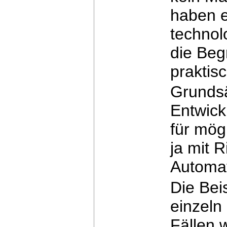
haben 
technol
die
Begr
praktis
Grundsä
Entwick
für mögl
ja
mit R
Automat
Die Bei
einzeln
Fällen 