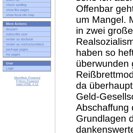
check spelling
Offenbar
geh
show like pages
show local site map
um Mangel. 
More Actions
in zwei große
despam
subscribe user
Realsozialis
render as docbook
render as restructuredtext
haben so hef
package pages
my pages
überwunden g
User
Login
Reißbrettmod
MoinMoin Powered
Python Powered
da überhaupt 
Valid HTML 4.01
Geld-Gesells
Abschaffung
Grundlagen da
dankenswerter