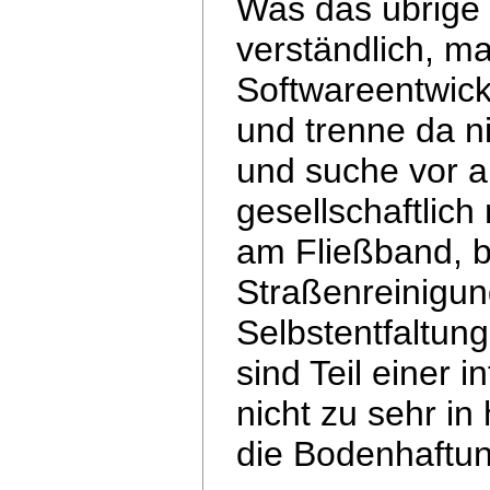
Was das übrige b
verständlich, ma
Softwareentwick
und trenne da n
und suche vor a
gesellschaftlich
am Fließband,
b
Straßenreinigung
Selbstentfaltun
sind Teil einer in
nicht zu sehr i
die Bodenhaftung