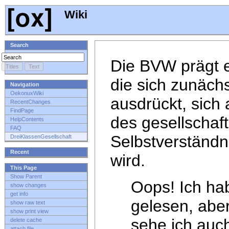
Wiki
Search
Die BVW prägt e
die sich zunäch
Navigation
OekonuxWiki
ausdrückt, sich 
RecentChanges
FindPage
des gesellschaft
HelpContents
FAQ
Selbstverständn
DreiKlassenGesellschaft
Recent
wird.
This Page
Show Parent
Oops! Ich hab
show changes
get info
gelesen, abe
show raw text
show print view
sehe ich auc
delete cache
attach file