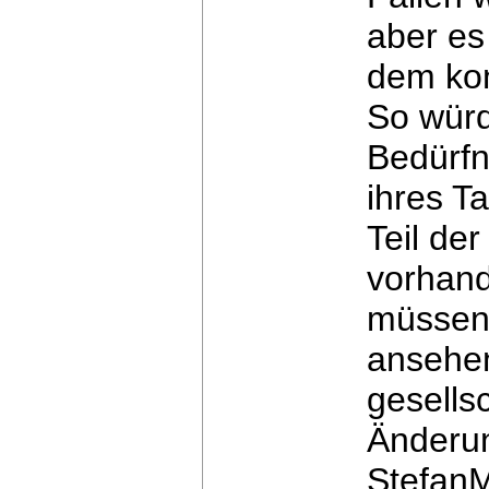
aber
es
dem ko
So würd
Bedürfn
ihres T
Teil de
vorhan
müssen
ansehen
gesellsc
Änderu
StefanM