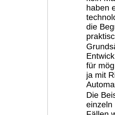
haben 
technol
die
Begr
praktis
Grundsä
Entwick
für mögl
ja
mit R
Automat
Die Bei
einzeln
Fällen 