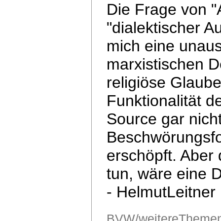
Die Frage von "
"dialektischer A
mich eine unaus
marxistischen De
religiöse
Glaube
Funktionalität 
Source
gar nich
Beschwörungsfo
erschöpft.
Aber 
tun, wäre eine 
- HelmutLeitner
BVW/weitereThemen/D