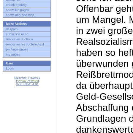
check spelling
Offenbar
geh
show like pages
show local site map
um Mangel. 
More Actions
in zwei große
despam
subscribe user
Realsozialis
render as docbook
render as restructuredtext
haben so hef
package pages
my pages
überwunden g
User
Login
Reißbrettmod
MoinMoin Powered
Python Powered
da überhaupt 
Valid HTML 4.01
Geld-Gesells
Abschaffung
Grundlagen da
dankenswerter