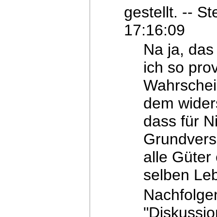
gestellt. -- 
17:16:09
Na ja, das
ich so prov
Wahrschei
dem widers
dass für N
Grundverso
alle Güter
selben
Leb
Nachfolge
"Diskussio