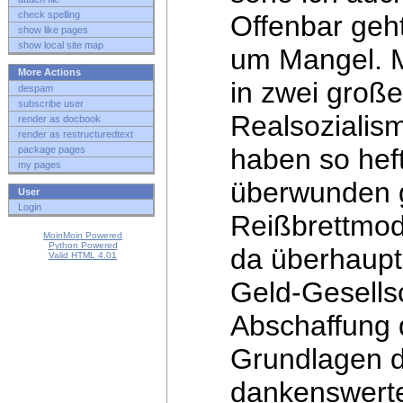
check spelling
Offenbar
geh
show like pages
show local site map
um Mangel. 
More Actions
in zwei große
despam
subscribe user
Realsozialis
render as docbook
render as restructuredtext
haben so hef
package pages
my pages
überwunden g
User
Login
Reißbrettmod
MoinMoin Powered
Python Powered
da überhaupt 
Valid HTML 4.01
Geld-Gesells
Abschaffung
Grundlagen da
dankenswerter