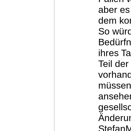
aber
es
dem ko
So würd
Bedürfn
ihres T
Teil de
vorhan
müssen
ansehen
gesellsc
Änderu
StefanM