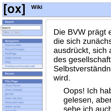
Wiki
Search
Die BVW prägt e
die sich zunäch
Navigation
OekonuxWiki
ausdrückt, sich 
RecentChanges
FindPage
des gesellschaft
HelpContents
FAQ
Selbstverständn
DreiKlassenGesellschaft
Recent
wird.
This Page
Show Parent
Oops! Ich hab
show changes
get info
gelesen, abe
show raw text
show print view
sehe ich auc
delete cache
attach file