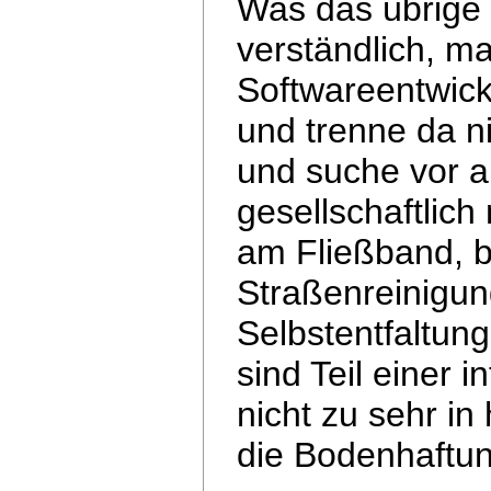
Was das übrige b
verständlich, ma
Softwareentwick
und trenne da n
und suche vor a
gesellschaftlich
am Fließband,
b
Straßenreinigung
Selbstentfaltun
sind Teil einer in
nicht zu sehr i
die Bodenhaftung