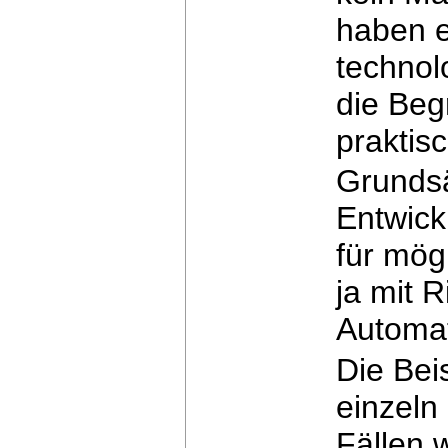
haben 
technol
die
Begr
praktis
Grundsä
Entwick
für mögl
ja
mit R
Automat
Die Bei
einzeln
Fällen 