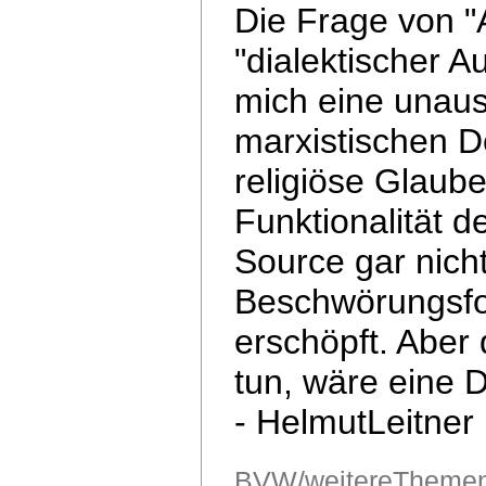
Die Frage von "
"dialektischer A
mich eine unaus
marxistischen De
religiöse
Glaube
Funktionalität 
Source
gar nich
Beschwörungsfo
erschöpft.
Aber 
tun, wäre eine 
- HelmutLeitner
BVW/weitereThemen/D